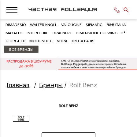
RIMADESIO
WALTER KNOLL
VALCUCINE
SIEMATIC
B&B ITALIA
MAXALTO
INTERLUBKE
DRAENERT
DIMENSIONE CHI WING LO®
GIORGETTI
MOLTENI & C
VITRA
TRECA PARIS
ВСЕ БРЕНДЫ
Главная
/
Бренды
/
Rolf Benz
ROLF BENZ