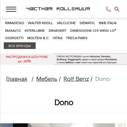
RIMADESIO
WALTER KNOLL
VALCUCINE
SIEMATIC
B&B ITALIA
MAXALTO
INTERLUBKE
DRAENERT
DIMENSIONE CHI WING LO®
GIORGETTI
MOLTENI & C
VITRA
TRECA PARIS
ВСЕ БРЕНДЫ
Главная
/
Мебель
/
Rolf Benz
/
Dono
Dono