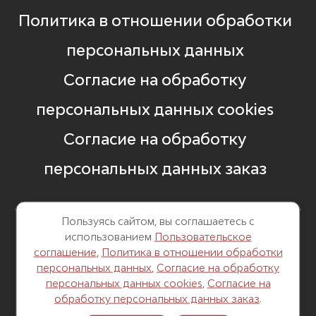
Политика в отношении обработки
персональных данных
Согласие на обработку
персональных данных cookies
Согласие на обработку
персональных данных заказ
Пользуясь сайтом, вы соглашаетесь с
использованием
Пользовательское
8 499 248 13 82
соглашение
,
Политика в отношении обработки
персональных данных
,
Согласие на обработку
г. Москва, Б. Саввинский пер. д. 12,
персональных данных cookies
,
Согласие на
стр. 6
обработку персональных данных заказ
.