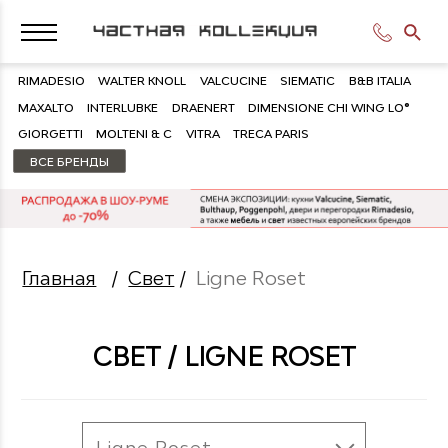
RIMADESIO
WALTER KNOLL
VALCUCINE
SIEMATIC
B&B ITALIA
MAXALTO
INTERLUBKE
DRAENERT
DIMENSIONE CHI WING LO®
GIORGETTI
MOLTENI & C
VITRA
TRECA PARIS
ВСЕ БРЕНДЫ
Главная
/
Свет
/
Ligne Roset
СВЕТ / LIGNE ROSET
Ligne Roset