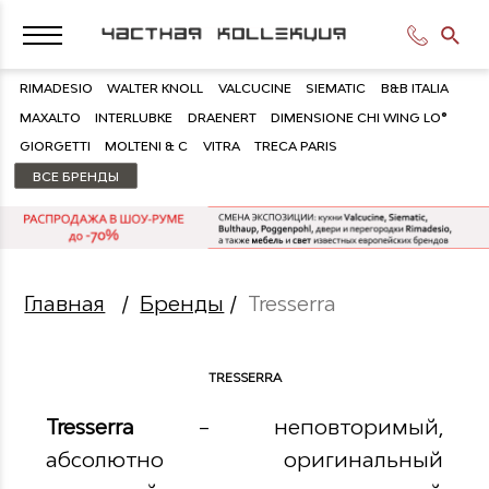
RIMADESIO
WALTER KNOLL
VALCUCINE
SIEMATIC
B&B ITALIA
MAXALTO
INTERLUBKE
DRAENERT
DIMENSIONE CHI WING LO®
GIORGETTI
MOLTENI & C
VITRA
TRECA PARIS
ВСЕ БРЕНДЫ
Главная
/
Бренды
/
Tresserra
TRESSERRA
Tresserra
– неповторимый,
абсолютно оригинальный