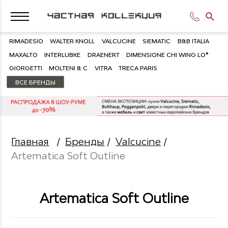
RIMADESIO
WALTER KNOLL
VALCUCINE
SIEMATIC
B&B ITALIA
MAXALTO
INTERLUBKE
DRAENERT
DIMENSIONE CHI WING LO®
GIORGETTI
MOLTENI & C
VITRA
TRECA PARIS
ВСЕ БРЕНДЫ
Главная
/
Бренды
/
Valcucine
/
Artematica Soft Outline
Artematica Soft Outline