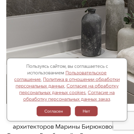
Пользуясь сайтом, вы соглашаетесь с
использованием
Пользовательское
соглашение
,
Политика в отношении обработки
персональных данных
,
Согласие на обработку
персональных данных cookies
,
Согласие на
обработку персональных данных заказ
.
Согласен
Нет
Архитектурное бюро BIGO — это тандем
архитекторов Марины Бирюковой и