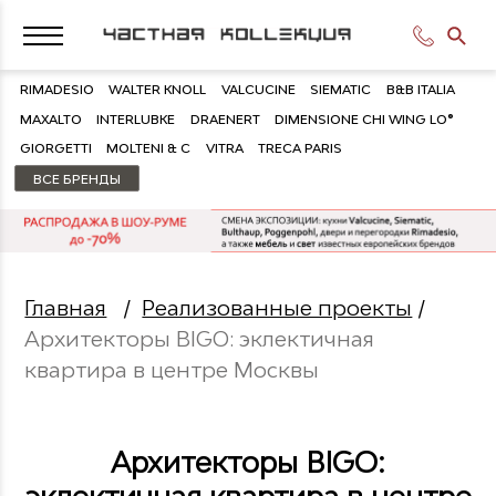
RIMADESIO
WALTER KNOLL
VALCUCINE
SIEMATIC
B&B ITALIA
MAXALTO
INTERLUBKE
DRAENERT
DIMENSIONE CHI WING LO®
GIORGETTI
MOLTENI & C
VITRA
TRECA PARIS
ВСЕ БРЕНДЫ
Главная
/
Реализованные проекты
/
Архитекторы BIGO: эклектичная
квартира в центре Москвы
Архитекторы BIGO: