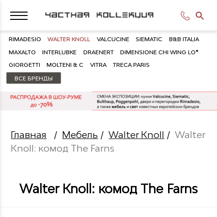
RIMADESIO
WALTER KNOLL
VALCUCINE
SIEMATIC
B&B ITALIA
MAXALTO
INTERLUBKE
DRAENERT
DIMENSIONE CHI WING LO®
GIORGETTI
MOLTENI & C
VITRA
TRECA PARIS
ВСЕ БРЕНДЫ
Главная
/
Мебель
/
Walter Knoll
/
Walter
Knoll: комод The Farns
Walter Knoll: комод The Farns