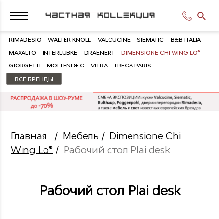
RIMADESIO
WALTER KNOLL
VALCUCINE
SIEMATIC
B&B ITALIA
MAXALTO
INTERLUBKE
DRAENERT
DIMENSIONE CHI WING LO®
GIORGETTI
MOLTENI & C
VITRA
TRECA PARIS
ВСЕ БРЕНДЫ
Главная
/
Мебель
/
Dimensione Chi
Wing Lo®
/
Рабочий стол Plai desk
Рабочий стол Plai desk