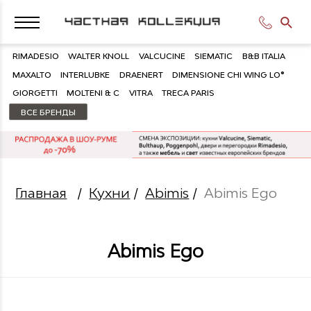
RIMADESIO
WALTER KNOLL
VALCUCINE
SIEMATIC
B&B ITALIA
MAXALTO
INTERLUBKE
DRAENERT
DIMENSIONE CHI WING LO®
GIORGETTI
MOLTENI & C
VITRA
TRECA PARIS
ВСЕ БРЕНДЫ
Главная
/
Кухни
/
Abimis
/
Abimis Ego
Abimis Ego